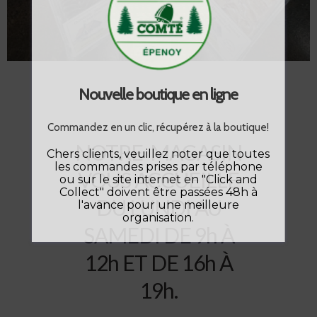
Charcuterie
Nouvelle boutique en ligne
Commandez en un clic, récupérez à la boutique!
NOTRE MAGASIN
Chers clients, veuillez noter que toutes
les commandes prises par téléphone
VOUS ACCUEILLE
ou sur le site internet en "Click and
Collect" doivent être passées 48h à
DU LUNDI AU
l'avance pour une meilleure
organisation.
SAMEDI DE 9h À
12h ET DE 16h À
19h.