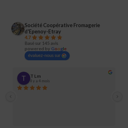
Société Coopérative Fromagerie
d'Epenoy-Etray
4.7
Basé sur 145 avis
powered by
G
o
o
g
l
e
évaluez-nous sur
T Lm
il y a 4 mois
e 
Pe
fo